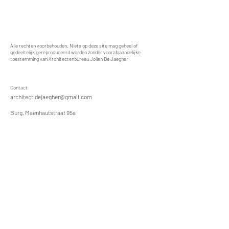
Alle rechten voorbehouden. Niets op deze site mag geheel of
gedeeltelijk gereproduceerd worden zonder voorafgaandelijke
toestemming van Architectenbureau Jolien De Jaegher
Contact
architect.dejaegher@gmail.com
Burg. Maenhautstraat 95a
9820 Merelbeke - Melle
T
0499 18 95 73
BTW
BE
0772 332 014
Social