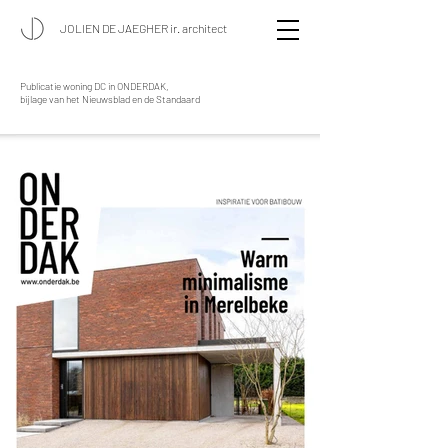
JOLIEN DE JAEGHER ir. architect
Publicatie woning DC in ONDERDAK,
bijlage van het Nieuwsblad en de Standaard