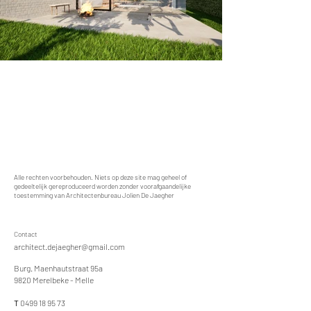
Alle rechten voorbehouden. Niets op deze site mag geheel of
gedeeltelijk gereproduceerd worden zonder voorafgaandelijke
toestemming van Architectenbureau Jolien De Jaegher
Contact
architect.dejaegher@gmail.com
Burg. Maenhautstraat 95a
9820 Merelbeke - Melle
T
0499 18 95 73